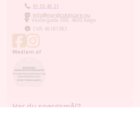
91 55 45 21
info@nordicskincare.nu
Vestergade 30B, 4600 Køge
CVR: 45181383
Medlem af
Menu
Forside
Booking
91 55 45 21
Har du spørgsmål?
Hos Nordic Skincare er din tryghed og dine resultater
vores højeste prioritet. Uanset om du er i tvivl om,
hvilken ansigtsbehandling der passer til din hudtype, har
spørgsmål til permanent makeup eller har brug for